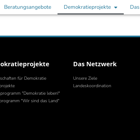
Beratungsangebote
Demokratieprojekte
Das
kratieprojekte
Das Netzwerk
schaften für Demokratie
Unsere Ziele
projekte
Landeskoordination
programm "Demokratie leben!"
programm "Wir sind das Land"