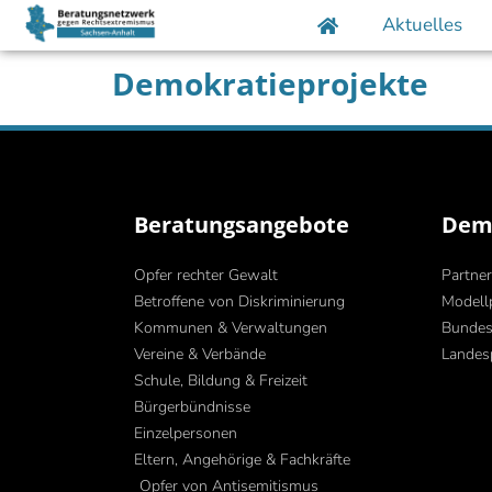
Aktuelles
Demokratieprojekte
Beratungsangebote
Demo
Opfer rechter Gewalt
Partner
Betroffene von Diskriminierung
Modell
Kommunen & Verwaltungen
Bundes
Vereine & Verbände
Landes
Schule, Bildung & Freizeit
Bürgerbündnisse
Einzelpersonen
Eltern, Angehörige & Fachkräfte
Opfer von Antisemitismus