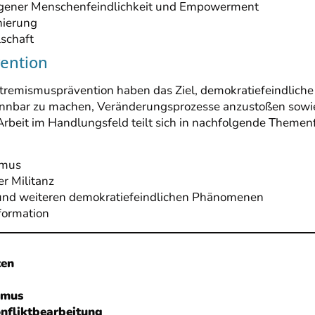
ener Menschenfeindlichkeit und Empowerment
inierung
schaft
ention
tremismusprävention haben das Ziel, demokratiefeindliche
kennbar zu machen, Veränderungsprozesse anzustoßen sow
rbeit im Handlungsfeld teilt sich in nachfolgende Themenf
smus
r Militanz
und weiteren demokratiefeindlichen Phänomenen
formation
ten
smus
nfliktbearbeitung