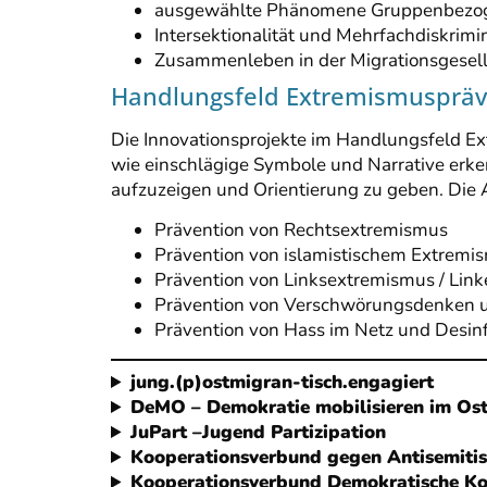
ausgewählte Phänomene Gruppenbezog
Intersektionalität und Mehrfachdiskrim
Zusammenleben in der Migrationsgesell
Handlungsfeld Extremismuspräv
Die Innovationsprojekte im Handlungsfeld Ex
wie einschlägige Symbole und Narrative er
aufzuzeigen und Orientierung zu geben. Die A
Prävention von Rechtsextremismus
Prävention von islamistischem Extremi
Prävention von Linksextremismus / Linke
Prävention von Verschwörungsdenken 
Prävention von Hass im Netz und Desin
jung.(p)ostmigran-tisch.engagiert
DeMO – Demokratie mobilisieren im Os
JuPart –
Jugend Partizipation
Kooperationsverbund gegen Antisemiti
Kooperationsverbund Demokratische Ko