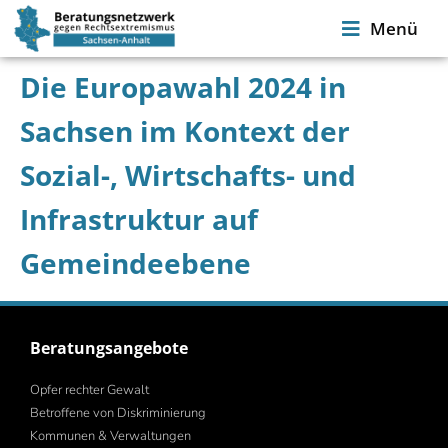
Menü
Die Europawahl 2024 in
Sachsen im Kontext der
Sozial-, Wirtschafts- und
Infrastruktur auf
Gemeindeebene
Beratungsangebote
Opfer rechter Gewalt
Betroffene von Diskriminierung
Kommunen & Verwaltungen