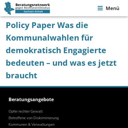
Menü
Policy Paper Was die
Kommunalwahlen für
demokratisch Engagierte
bedeuten – und was es jetzt
braucht
Beratungsangebote
Opfer rechter Gewalt
Betroffene von Diskriminierung
Kommunen & Verwaltungen